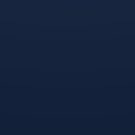
不一样的英超，纯粹的体验
请关注全新英超官方微信
＃如此英超，怎能不爱＃
1.本站遵循行业规范，任何转载的稿件都会明确标注作者和来源；2.
本站的原创文章，请转载时务必注明文章作者和来源，不尊重原创
的行为开云体育将追究责任；3.作者投稿可能会经我们编辑修改或补
充。
相关文章