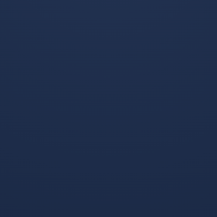
【19】——埃弗顿卢卡库已经在本赛季英超打入19球，
打破了他个人和球队的个人单赛季进球纪录。
【5】—— 自2014年4月以来，埃弗顿第一次取得了主场
五连胜。
赫尔城 2-1 斯旺西
【11】—— 西古德森已经助攻11次，是本赛季英超所有