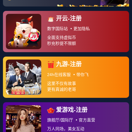
下面，就让我们通过数据了解更多的比赛内容，重温这
个异彩纷呈的英超周末。首先奉上本轮已完的5场比赛战果↓
英超第28轮5场战果
利物浦 2-1 伯恩利
【16】—— 利物浦本赛季已经取得16场英超胜利，这个
数字追平了他们上个赛季总共取胜的场次，本场比赛也是利
物浦在2017年首次在联赛中下游球队身上取得3分。
【10mins】—— 利物浦在本赛季英超两次对阵伯恩利的
比赛，都是在开场10分钟内就丢球。