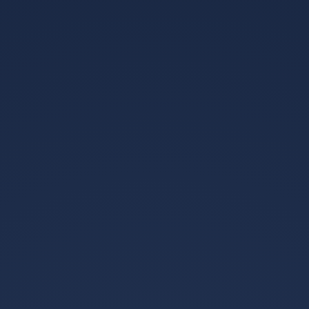
茅斯也迎来了2017年英超首胜。
【48s】——“不到1分钟” 从伯恩茅斯的约书亚·金射偏点
球到西汉姆进球，只有48秒。
【5/7】—— 约书亚·金在过去5场英超比赛里为伯恩茅斯
打入7球。
曼城 0-0 斯托克城
【0-0】—— 瓜迪奥拉登录英超以来，第一次率队取得0-
0的成绩。