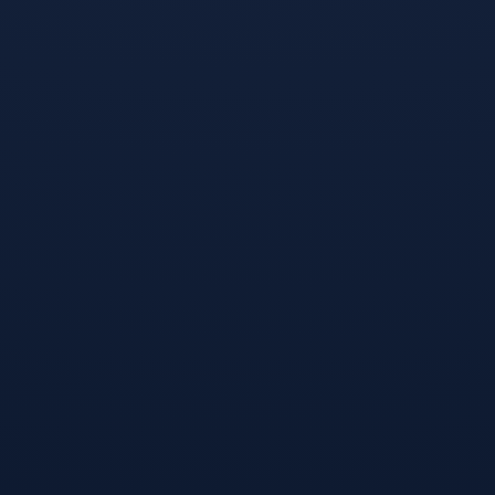
开云体育入口-预言中的裂痕，当2
开云体育官方网站-风沙吞噬蓝
026世界杯的南美之魂碾过非洲雄
衣，2026世界杯G组焦点战，伊
鹰—E组唯一一场非典型胜利的内
朗铁骑碾压意大利，莱万多夫斯基
马尔密码
以一人之力定义非典型王者
开云体育app-A组暗流，当塞尔维
开云APP-北欧极光吞噬非洲雄
亚的铁骑踏碎保加利亚，格列兹曼
狮，萨卡用一场大师级表演，为2
的光芒为何让人心头一颤？
026世界杯B组写下唯一注脚
开云体育平台APP-汉江风暴席卷
开云体育官网-当唯一在维也纳撕
欧陆，2026世界杯C组，韩国以血
裂，格列兹曼的舞步，与一支东欧
性之名击碎欧洲红魔，贝林厄姆的
铁军的华丽复仇
致命一击却成永恒悲壮