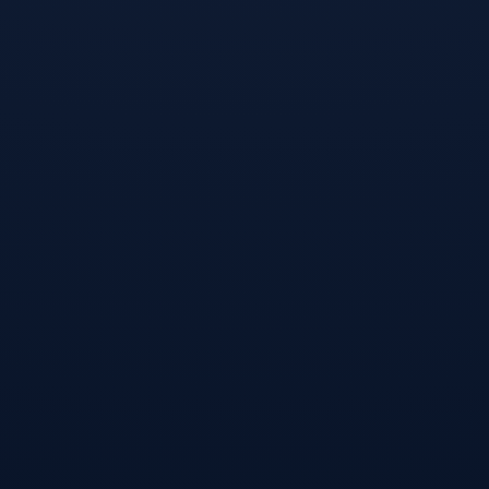
开云体育-扩展思维下的标题构思
开云体育中国-绝杀之夜，当京多
安点亮比利时在2026世界杯C组的
命运之弧
发表评论
提交评论