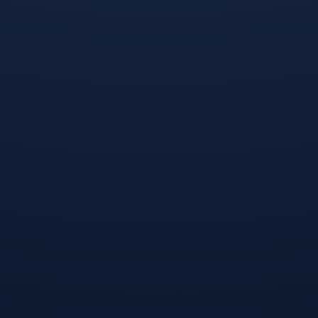
开云体育-孤勇者之路，2026世界
开云体育下载-北国寒夜淬真金，
杯E组关键战，坎塞洛一剑封喉，
郭艾伦用一场鏖战，为辽宁篮球的
智利力克泰国锁定出线
唯一写下注脚
开云体育官网-绝杀2026，当登贝
开云体育登录-唯一之战，当中国
莱的弧线撕裂首尔夜空，伊朗在C
队的坚韧撞上李梓嘉的火焰，赛场
组书写唯一的神话
沸腾成永恒
开云体育app-宿命的回响，2026
开云体育平台APP-冰与火之歌，2
世界杯，穆西亚拉引领历史重演，
026世界杯A组，C罗绝唱逆转冰
印度对阵突尼斯再掀进攻狂潮
岛，死亡之组的神之一笔
发表评论