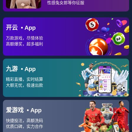
之力，将勇士从落后20分的深渊里硬生生拖回岸边。
那一晚,克莱不是“水花兄弟”的一半，他是整片海洋，是唯一的
怒涛。
如果这是一部英雄电影的剧本,此刻应该响起激昂的配乐，克
莱会投进绝杀，完成史诗逆转，但篮球之神，有时偏爱更残
酷的诗篇。
是的,雷霆完成了完胜，一个建立在“牺牲”与“协作”之上，闪烁
着冰冷数学逻辑与肌肉碰撞美学的完胜。
他们用怎样的方式回应了克莱的史诗级神迹？
是战术纪律的巅峰。
雷霆教练组放弃了所有复杂的战术，祭
出了最原始、却最有效的“点名”与“强延误”，他们允许克莱在
任何位置得分，但代价是彻底掐断他与队友的联系，数据不
会说谎：除了克莱，勇士全队命中率被压制到不足四成，每