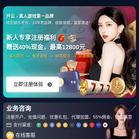
首页
深度策划
正文
开云官方app入口-逆命者的独舞，当完胜敲响勇士的
悲歌—克莱·汤普森60分之夜，雷霆的团队胜利法则
开云体育
阅读：231
2026-04-28 09:30:18
从来没有人这样定义过“完胜”。
在NBA浩瀚的历史里,得分王与失利者总是并行不悖，但今
晚，在俄克拉荷马城丰田中心，我们见证了一个足以载入史
册的、充满悖论的唯一性瞬间，这不再是简单的“雷霆击溃勇
士”，而是一场关于“逆命者”的独舞，与一支团队用最铁血的
方式，对英雄个人主义发出的终极挑战。
克莱·汤普森状态是火热的，炽热到足以熔断任何防守铁链。