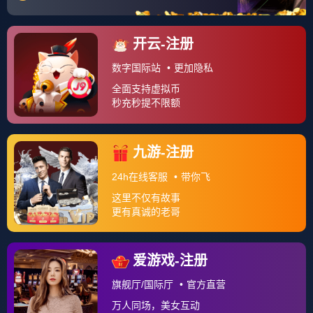
他仿佛回到了2016年西决的那个G6,不，比那更甚，他穿越了
时间，带着远古杀神的冰冷意志降临，每一次接球，每一次
看似不可能的晃肩、拔起、出手，都像在挑战地心引力与篮
球逻辑，三分球如雨，颗颗诛心；中距离干拔，刀刀见血，
他全场狂砍60分，创下个人得分新高，一个足以让任何客场
鸦雀无声的数字，他单节轰下21分，在第三节几乎是以一己