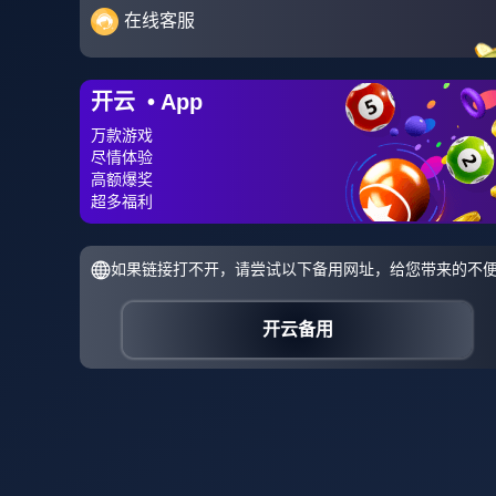
七人得分上双，充分诠释了“球比人快”的进攻哲学
反观辽宁队，虽然拥有多位国家队主力，但在面对
无球切入和底线交叉时，屡次出现沟通失误，这暴
系的理解和执行仍有差距。
关键球员的焦点对决：经验
系列赛最大看点之一，是老将控卫托尼·帕克与辽
智慧可以弥补身体机能的下降，他总能在挡拆后做
奏。
郭艾伦则展现了亚洲顶级后卫的攻击性，场均突破
防——他的出球时机和选择仍显稚嫩，这场焦点对
发人深省。