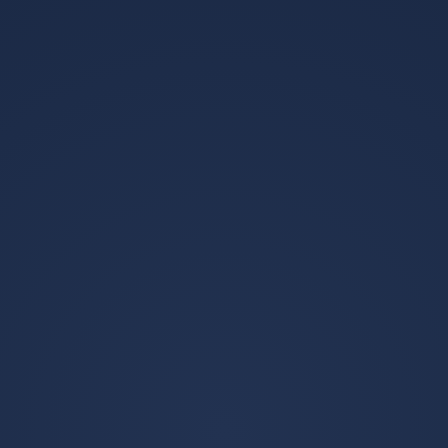
，依靠体系运转赢得比赛，这呼应了国际篮联比赛的趋势——
、防守站位的精细把控，正是中国男篮在国际赛场最欠缺的“比