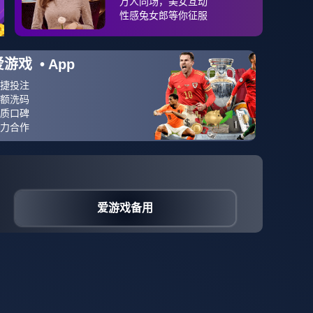
开云APP-关于试金石之战，谁能浴火重生？的信息
开云体育下载-关于丹麦球员温布利头球绝杀挽救比利时英格兰晋级欧冠八强的信息
开云体育平台APP-关于奥萨苏纳豪取胜利，提升士气的信息
最近发表
开云体育下载-中场时钟，布罗佐维奇如何
用节奏掌控改写G组命运
开云体育登录-唯一之战，当中国队的坚韧
撞上李梓嘉的火焰，赛场沸腾成永恒
开云下载-2026，丹麦的冰与火复仇—维尼
修斯与战术革命的完美融合
开云体育官网-永恒之城的黄昏，塞维利亚
的黎明，门迪一剑封喉，逆转罗马的英雄史诗
开云体育app-宿命的回响，2026世界杯，穆
西亚拉引领历史重演，印度对阵突尼斯再掀进
开云体育平台APP-唯一之战，2026世界杯
攻狂潮
H组，瑞典风暴横扫阿联酋，孙兴慜以一人之
开云体育app-A组暗流，当塞尔维亚的铁骑
力定义绿茵诗篇
踏碎保加利亚，格列兹曼的光芒为何让人心头
开云APP-北欧极光吞噬非洲雄狮，萨卡用
一颤？
一场大师级表演，为2026世界杯B组写下唯一
开云体育-卢赛尔的幽灵，当2026的绝杀，