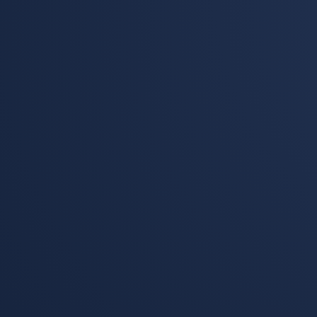
赛细节”。