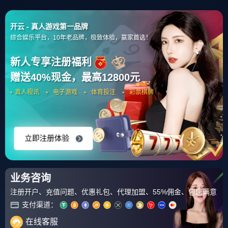
首页
球队新闻
正文
开云平台-亚琛建功球员技惊四座展现实力
开云体育
阅读：340
2025-08-05 01:35:54
□ 中国妇女报记者 党柏峰