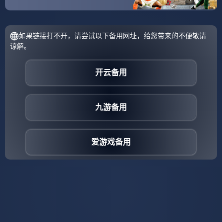
位足球运动员。在他的努力和坚持下，组建了一支少年足球
队。从那以后，足球就在志丹的青少年当中扎下了根。而且
经过几十年的发展，青少年足球队更是在志丹得到全面普
及，足球运动员专业水平也得到大幅提升。目前，志丹有50
多支专业的少年足球队，其中女子少年足球队就有10多支。
为何把影片《脚尖上的信天游》首映式放在志丹，导演
余治华介绍：“首先，艺术来源于生活，更要回归生活，否则
将失去艺术的生命力。志丹这个地方是全国青少年足球的一
面旗帜，这里的足球文化非常浓厚；其次，我们的电影也在
这里拍摄，陕北文化和优美的自然风景都在影片中展现，也
可以让更多的观众来感受志丹独特的自然风景和历史文化。”
作为一部讲述陕北文化的电影，《脚尖上的信天游》于
去年8月正式开机，影片全部在志丹县拍摄完成。除了当地优