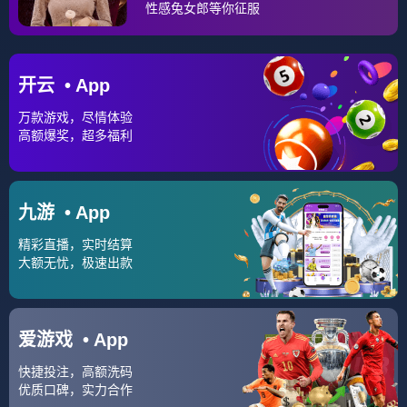
北文化的“志丹足球”是一种有青春、有梦想、有励志的自有生
命草根模式。
志丹青少年足球队一直是全国青少年足球的一面旗帜，
而且目前已名扬四海，目前已经是全国少年足球的示范县。
当年的一位北京下乡知青酷爱足球，而且他本人就是一