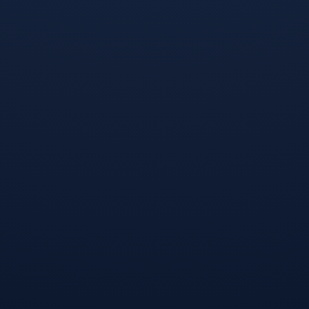
开云体育官网-唯一之役，当库尔
开云体育官网-扩展思路
图瓦筑起叹息之墙，越南旋风横扫
保加利亚，美加墨世界杯上演史诗
逆转
开云体育下载-最后一秒的宿命对
开云体育-蓝绿之殇，当非洲雄鹰
决，2026世界杯G组，厄瓜多尔
的翅膀遮蔽东南亚的蓝天—2026
压哨绝杀伊朗，范戴克率荷兰铁骑
世界杯E组尼日利亚vs泰国，登贝
发表评论
踏碎天命
莱独舞定乾坤