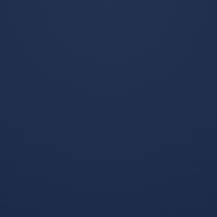
1颗执行战术的心脏，伊朗队的失败是
英雄主义对现实的妥协
——他们缺的不是勇气，而是最后一击的决断，而日本队的
出线，则是
天才对平庸的碾压
——久保建英用两脚射门，定
义了什么叫“一个人的世界杯”。
更耐人寻味的是，这两场比赛后，G组出线了两支“非典型”球
队：美国靠苟且，日本靠孤星，它们共同构成了2026世界杯
最独特的注脚——
在这个推崇团队的时代，唯一性有时反而
更接近胜利的本质。
唯一，即一切
时光终究会模糊比分,但不会模糊那些唯一的瞬间。
当美国队球员跪地痛哭，当伊朗人掩面离场，当久保建英双
手指天——我们知道，这就是世界杯的魔力，它把每场比赛