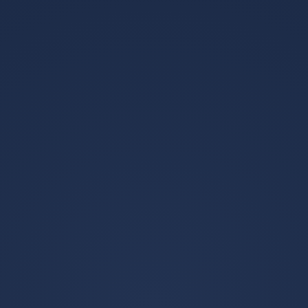
1。
两个进球，一场胜利,一个小组出线名额。
赛后，德国主帅慨叹：“我们被一个人击败了。” 而日本球迷在
社交媒体上写下唯一的一句话：“久保建英，你就是亚洲的唯
一。”
唯一的隐喻：当“唯一”成为一种宿
命
这两场比赛，看似无关，却共享同一个内核：
在足球世界
里，唯一性不是天赋，而是选择。
美国队选择了“不犯错”，伊朗队选择了“赌命”，而久保建英选
择了“我相信”。
美国队的胜利是
体系对个体的胜利
——他们没有天才，但有1