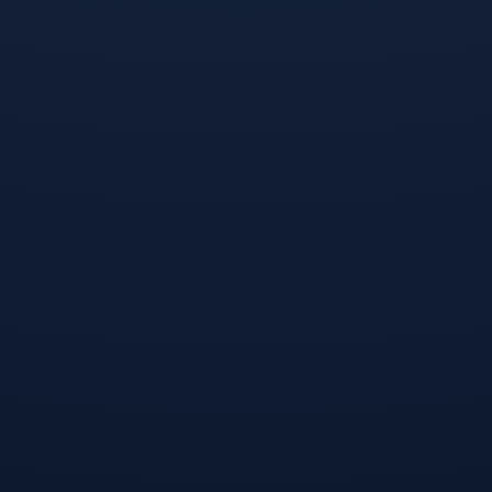
开云体育下载-中场时钟，布罗佐
开云体育下载-扩展
维奇如何用节奏掌控改写G组命运
开云体育app-孤胆英雄，久保建
开云体育登录-唯一之夜，当C罗
英如何在2026世界杯C组中改写了
的光芒照亮2026世界杯H组，阿联
日韩足球的历史剧本
酋用战术压制厄瓜多尔书写奇迹
开云体育官网-唯一之役，当库尔
开云体育官网-扩展思路
图瓦筑起叹息之墙，越南旋风横扫
保加利亚，美加墨世界杯上演史诗
发表评论
逆转